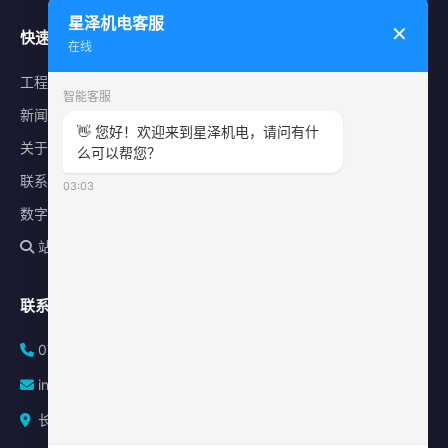
星泽机电客服
✕
快速导航
在线
工程案例
智能客服
新闻中心
👋 您好！欢迎来到星泽机电，请问有什
关于星泽
么可以帮您？
联系我们
03:03
数字化平台
站内搜索
联系方式
0731-84010225
info@sonz.cn
长沙县泉塘街道新长海广场写字楼A座2501室