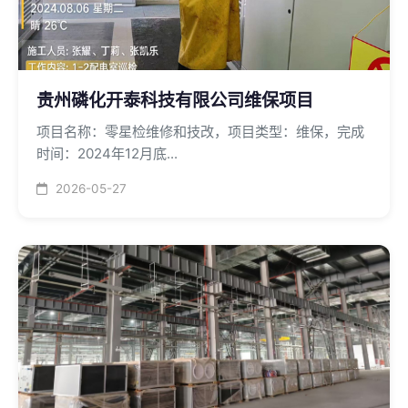
贵州磷化开泰科技有限公司维保项目
项目名称：零星检维修和技改，项目类型：维保，完成
时间：2024年12月底...
2026-05-27