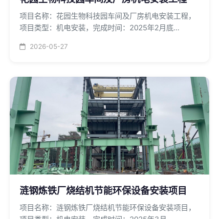
项目名称：花园生物科技园车间及厂房机电安装工程，
项目类型：机电安装，完成时间：2025年2月底...
2026-05-27
涟钢炼铁厂烧结机节能环保设备安装项目
项目名称：涟钢炼铁厂烧结机节能环保设备安装项目，