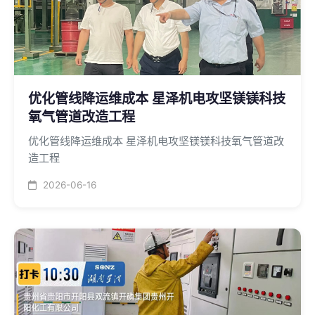
优化管线降运维成本 星泽机电攻坚镁镁科技
氧气管道改造工程
优化管线降运维成本 星泽机电攻坚镁镁科技氧气管道改
造工程
2026-06-16