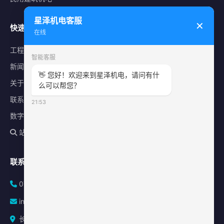
星泽机电客服
✕
快速导航
在线
工程案例
智能客服
新闻中心
👋 您好！欢迎来到星泽机电，请问有什
关于星泽
么可以帮您？
联系我们
21:53
数字化平台
站内搜索
联系方式
0731-84010225
info@sonz.cn
长沙县泉塘街道新长海广场写字楼A座2501室