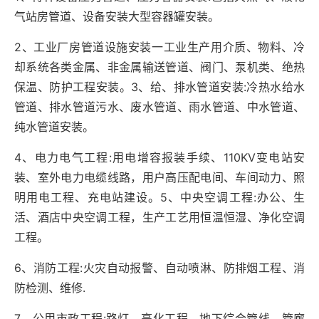
气站房管道、设备安装大型容器罐安装。
2
、工业厂房管道设施安装一工业生产用介质、物料、冷
却系统各类金属、非金属输送管道、阀门、泵机类、绝热
保温、防护工程安装。
3
、给、排水管道安装
:
冷热水给水
管道、排水管道污水、废水管道、雨水管道、中水管道、
纯水管道安装。
4
、电力电气工程
:
用电增容报装手续、
110KV
变电站安
装、室外电力电缆线路，用户高压配电间、车间动力、照
明用电工程、充电站建设。
5
、中央空调工程
:
办公、生
活、酒店中央空调工程，生产工艺用恒温恒湿、净化空调
工程。
6
、消防工程
:
火灾自动报警、自动喷淋、防排烟工程、消
防检测、维修
.
7
、公用市政工程
:
路灯、亮化工程、地下综合管线、管廊