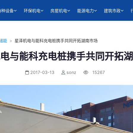
特种设备
环保机电
房屋机电
能源电力
建筑市政
储能
>
星泽机电与能科充电桩携手共同开拓湖南市场
电与能科充电桩携手共同开拓湖
2017-03-13
sonz
15267