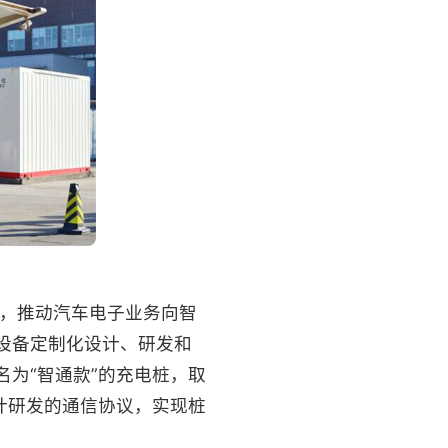
统，推动汽车电子业务向智
设备定制化设计、研发和
为“智通款”的充电桩，取
计研发的通信协议，实现桩