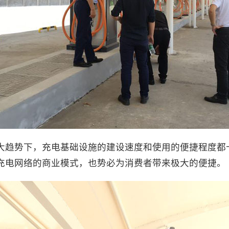
大趋势下，充电基础设施的建设速度和使用的便捷程度都
充电网络的商业模式，也势必为消费者带来极大的便捷。