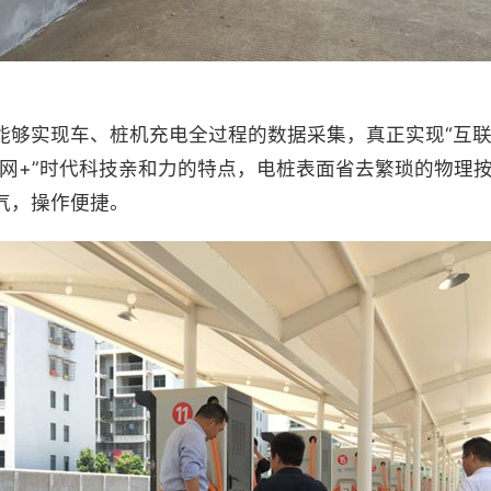
能够实现车、桩机充电全过程的数据采集，真正实现“互联
联网+”时代科技亲和力的特点，电桩表面省去繁琐的物理
气，操作便捷。