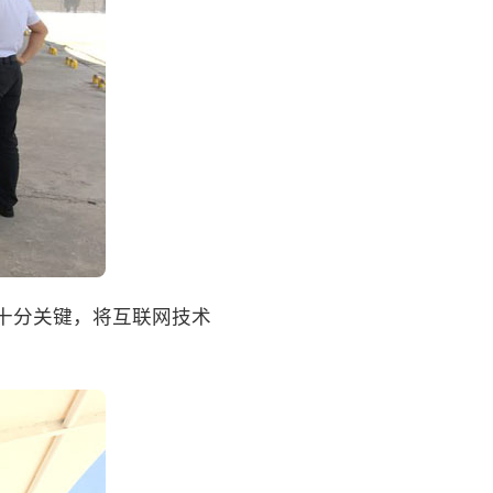
十分关键，将互联网技术