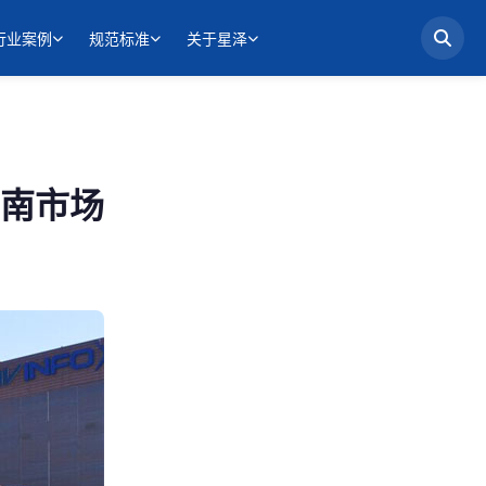
行业案例
规范标准
关于星泽
南市场