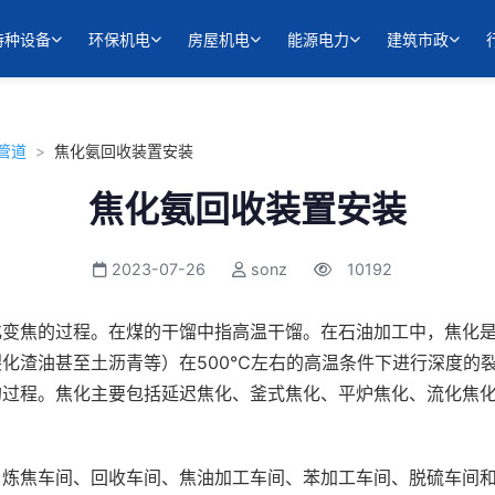
特种设备
环保机电
房屋机电
能源电力
建筑市政
管道
>
焦化氨回收装置安装
焦化氨回收装置安装
2023-07-26
sonz
10192
化变焦的过程。在煤的干馏中指高温干馏。在石油加工中，焦化
化渣油甚至土沥青等）在500℃左右的高温条件下进行深度的
的过程。焦化主要包括延迟焦化、釜式焦化、平炉焦化、流化焦
、炼焦车间、回收车间、焦油加工车间、苯加工车间、脱硫车间