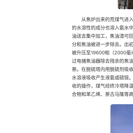
从焦炉出来的荒煤气进
的水溶性的成分也溶入氨水
油送去集中加工，焦油渣可
分和焦油被进一步除去。出
被升压至19600帕（20
过电捕焦油器除去残余的焦
萘。在脱硫塔内用脱硫剂吸
水溶液吸收产生液氨或硫铵
收的操作，煤气经终冷塔降
合物和苯乙烯、萘古马隆等