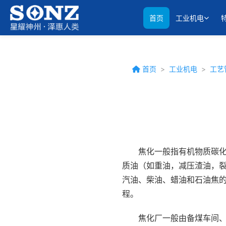
首页
工业机电
首页
>
工业机电
>
工艺
焦化一般指有机物质碳
质油（如重油，减压渣油，裂
汽油、柴油、蜡油和石油焦
程。
焦化厂一般由备煤车间