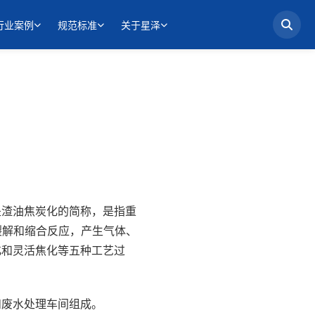
行业案例
规范标准
关于星泽
是渣油焦炭化的简称，是指重
裂解和缩合反应，产生气体、
化和灵活焦化等五种工艺过
和废水处理车间组成。