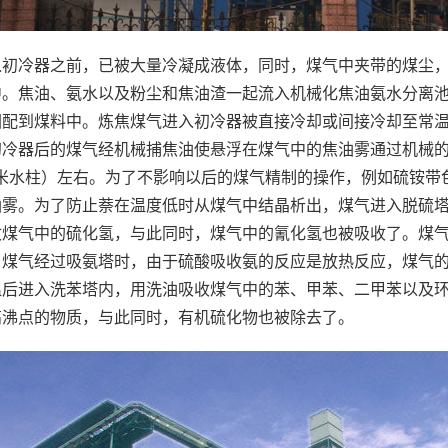
入初冷器之前，已被大量冷凝成液体，同时，煤气中夹带的煤尘
中。焦油、氨水以及粉尘和焦油渣一起流入机械化焦油氨水分离
回配到煤料中。炼焦煤气进入初冷器被直接冷却或间接冷却至常
初冷器后的煤气经机械捕焦油使悬浮在煤气中的焦油雾通过机械
00毫米水柱）左右。为了不影响以后的煤气精制的操作，例如硫铵
油雾。为了防止萘在温度低时从煤气中结晶析出，煤气进入脱硫
收煤气中的硫化氢，与此同时，煤气中的氰化氢也被吸收了。煤
。煤气经过吸氨塔时，由于硫酸吸收氨的反应是放热反应，煤气
温后进入洗苯塔内，用洗油吸收煤气中的苯、甲苯、二甲苯以及
高沸点的物质，与此同时，有机硫化物也被除去了。