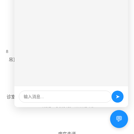
屋面设备管道布置合理，干净清爽
排水口居中
8
吊顶灯具、喷头、风口、烟感排布精细美观，横成排、竖成
行、斜成线，错落有致，与装饰和谐统一。
➤
诊室候诊区灯具、喷头、风口、烟感排布精细美观，横成排、
竖成行、斜成线，错落有致。
💬
病房走道