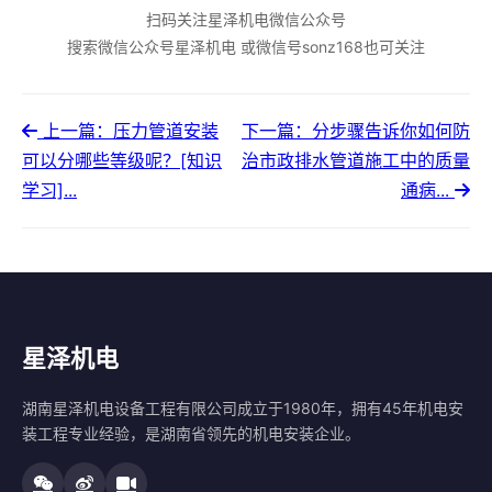
扫码关注星泽机电微信公众号
搜索微信公众号星泽机电 或微信号sonz168也可关注
上一篇：压力管道安装
下一篇：分步骤告诉你如何防
可以分哪些等级呢？[知识
治市政排水管道施工中的质量
学习]...
通病...
星泽机电
湖南星泽机电设备工程有限公司成立于1980年，拥有45年机电安
装工程专业经验，是湖南省领先的机电安装企业。