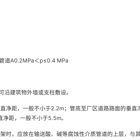
A0.2MPa＜p≤0.4 MPa
，可沿建筑物外墙或支柱敷设。
垂直净距，一般不小于2.2m；管底至厂区道路路面的垂直净
净距，一般不小于5.5m。
道共架时，应放在输送酸、碱等腐蚀性介质管道的上层，与