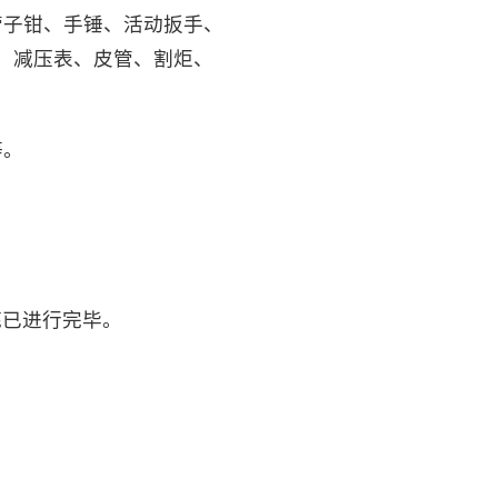
管子钳、手锤、活动扳手、
、减压表、皮管、割炬、
等。
底已进行完毕。
。