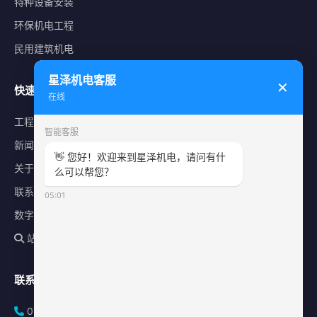
特种设备安装
环保机电工程
民用建筑机电
星泽机电客服
✕
快速导航
在线
工程案例
智能客服
新闻中心
👋 您好！欢迎来到星泽机电，请问有什
关于星泽
么可以帮您？
联系我们
05:01
数字化平台
站内搜索
联系方式
0731-84010225