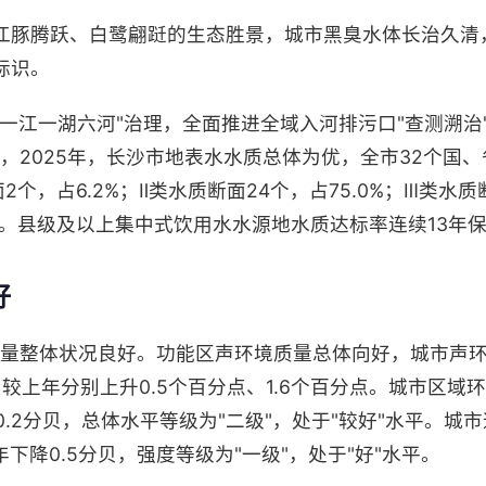
江豚腾跃、白鹭翩跹的生态胜景，城市黑臭水体长治久清
标识。
一江一湖六河"治理，全面推进全域入河排污口"查测溯治
示，2025年，长沙市地表水水质总体为优，全市32个国
2个，占6.2%；Ⅱ类水质断面24个，占75.0%；Ⅲ类水质
。县级及以上集中式饮用水水源地水质达标率连续13年保持
好
境质量整体状况良好。功能区声环境质量总体向好，城市声
6%，较上年分别上升0.5个百分点、1.6个百分点。城市区
降0.2分贝，总体水平等级为"二级"，处于"较好"水平。
年下降0.5分贝，强度等级为"一级"，处于"好"水平。