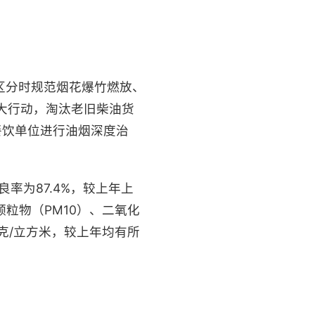
区分时规范烟花爆竹燃放、
大行动，淘汰老旧柴油货
上餐饮单位进行油烟深度治
率为87.4%，较上年上
入颗粒物（PM10）、二氧化
微克/立方米，较上年均有所