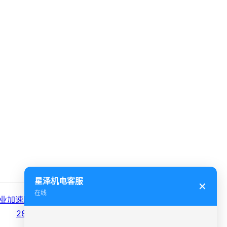
星泽机电客服
✕
在线
业加速腾飞：新三样出口增长
28.3%，工商业电价...