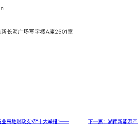
cn
新长海广场写字楼A座2501室
业高地财政支持"十大举措"——
下一篇：湖南新能源产