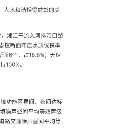
，人水和谐相得益彰的美
"，湘江干流入河排污口整
、省控断面年度水质优良率
断面6个，占18.8%；无Ⅳ
100%。
环境功能区昼间、夜间达标
域环境噪声昼间平均等效声级
城市道路交通噪声昼间平均等