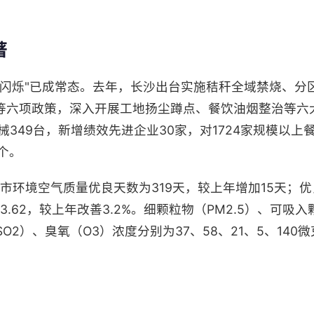
著
星闪烁"已成常态。去年，长沙出台实施秸秆全域禁烧、分
等六项政策，深入开展工地扬尘蹲点、餐饮油烟整治等六
机械349台，新增绩效先进企业30家，对1724家规模以
个。
沙市环境空气质量优良天数为319天，较上年增加15天；优良
3.62，较上年改善3.2%。细颗粒物（PM2.5）、可吸
O2）、臭氧（O3）浓度分别为37、58、21、5、140