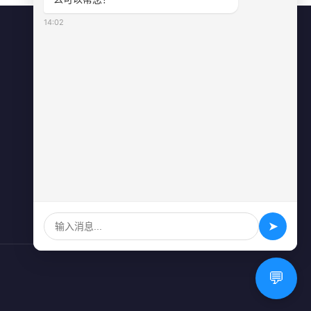
14:02
联系方式
0731-84010225
info@sonz.cn
长沙县泉塘街道新长海广场写字楼A
座2501室
➤
💬