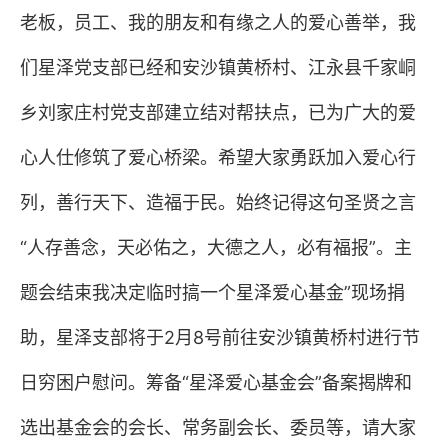
老板，员工、我的朋友和有缘之人的爱心善举，我
们星泽党支部已经和安沙镇黄桥村、江永县千家峒
乡刘家庄村党支部建立结对帮扶点，已为广大的爱
心人仕修筑了爱心桥梁。希望大家勇跃加入爱心行
列，善行天下、造福于民。始终记得这句圣贤之言
“人存善念，天必佑之，大德之人，必有福报”。主
题会结束我决定临时搞一个星泽爱心基金
”
现场捐
助，星泽支部将于
2
月
8
号前往安沙镇黄桥村进行节
日穷困户慰问。筹备“星泽爱心基金会”备案揭牌和
选出基金会的会长、常务副会长、委员等，请大家