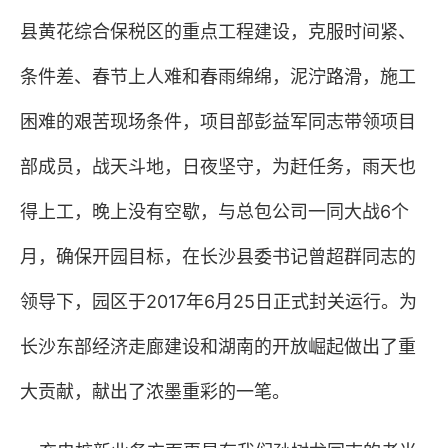
县黄花综合保税区的重点工程建设，克服时间紧、
条件差、春节上人难和春雨绵绵，泥泞路滑，施工
困难的艰苦现场条件，项目部彭益军同志带领项目
部成员，战天斗地，日夜坚守，为赶任务，雨天也
得上工，晚上没有空歇，与总包公司一同大战
6
个
月，确保开园目标，在长沙县委书记曾超群同志的
领导下，园区于
2017
年
6
月
25
日正式封关运行。为
长沙东部经济走廊建设和湖南的开放崛起做出了重
大贡献，献出了浓墨重彩的一笔。