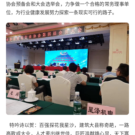
协会预备会和大会选举会，力争做一个合格的常务理事单
位，为行业健康发展努力探索一条现实可行的路子。
特吟诗以贺：百强探花我星沙，建筑大县称奇葩，一路
高歌成大业，人才辈出继世佳，巨匠鸿猷雄心显，天下寒