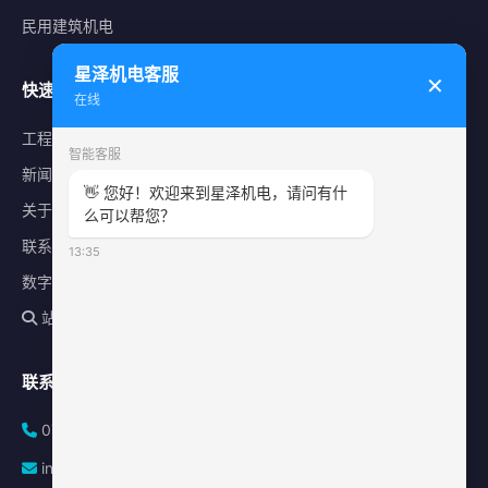
民用建筑机电
星泽机电客服
✕
快速导航
在线
工程案例
智能客服
新闻中心
👋 您好！欢迎来到星泽机电，请问有什
关于星泽
么可以帮您？
联系我们
13:35
数字化平台
站内搜索
联系方式
0731-84010225
info@sonz.cn