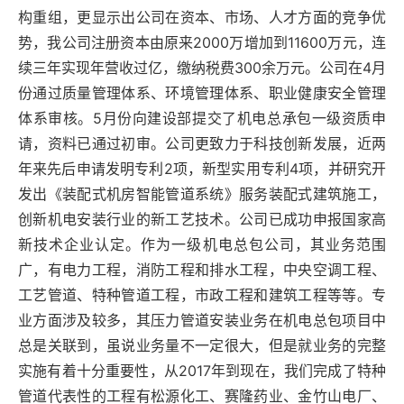
构重组，更显示出公司在资本、市场、人才方面的竞争优
势，我公司
注册资本由原来
2000万增加到11600万元，连
续三年实现年营收过亿，缴纳税费300余万元。公司在4月
份通过
质量管理体系
、环境管理体系、职业健康安全管理
体系审核。
5月份向建设部提交了机电总承包一级资质申
请，资料已通过初审
。公司更致力于科技创新发展，近两
年来先后申请发明专利
2项，新型实用专利4项，并研究开
发出《装配式机房智能管道系统》服务装配式建筑施工，
创新机电安装行业的新工艺技术。公司已成功申报国家高
新技术企业认定。作为一级机电总包公司，其业务范围
广，有电力工程，消防工程和排水工程，中央空调工程、
工艺管道、特种管道工程，市政工程和建筑工程等等。专
业方面涉及较多，其压力管道安装
业务在机电总包项目中
总是关联到，虽说业务量不一定很大，但是就业务的完整
实施有着十分重要性，从
2017年到现在，我们完成了特种
管道代表性的工程有松源化工、赛隆药业、金竹山电厂、