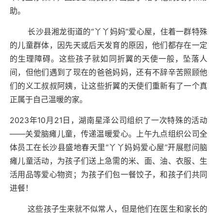
助。
长沙县湘龙街道的
“
丫丫妈妈”爱心屋，住着一群特殊
的儿童群体，因先天或后天发育的原因，他们都存在一定
的生理障碍。这些孩子就如同折翼的天使一般，坠落人
间，但他们遇到了现在的爸爸妈妈，还有不辞辛苦照顾他
们的义工叔叔阿姨，让这些折翼的天使们重新有了一个真
正属于自己温暖的家。
2023年10月21日，湖南星泽公司组织了一次特殊的活动
——关爱脑瘫儿童，传递温暖爱心。上
午九点组织公司全
体员工在长沙县盛地春天里
“丫丫妈妈爱心屋”开展慰问脑
瘫儿童活动，为孩子们送上急需的米、面、油、衣服、生
活用品等爱心物资；为孩子们包一餐饺子，和孩子们共同
进餐！
这些孩子生来就不似常人，但是他们在医生和家长的