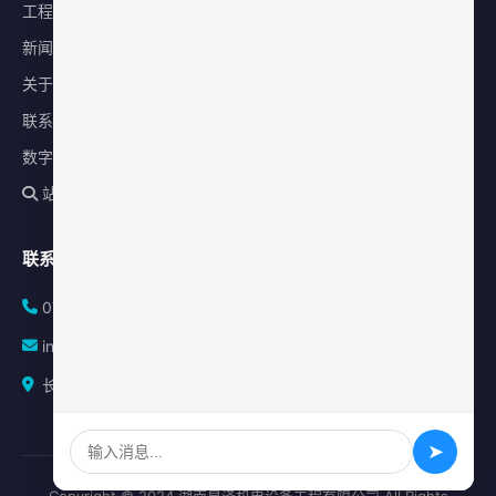
工程案例
新闻中心
关于星泽
联系我们
数字化平台
站内搜索
联系方式
0731-84010225
info@sonz.cn
长沙县泉塘街道新长海广场写字楼A座2501室
➤
Copyright © 2024 湖南星泽机电设备工程有限公司 All Rights