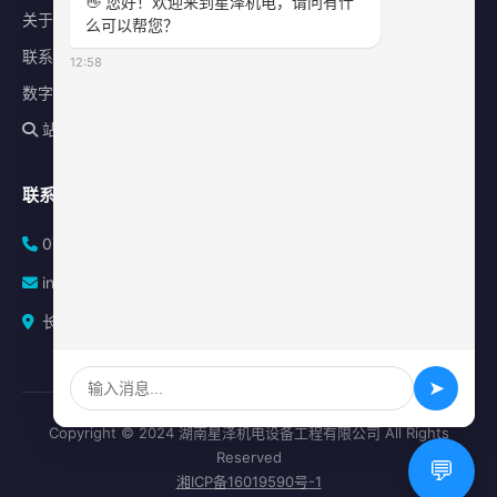
👋 您好！欢迎来到星泽机电，请问有什
关于星泽
么可以帮您？
联系我们
12:58
数字化平台
站内搜索
联系方式
0731-84010225
info@sonz.cn
长沙县泉塘街道新长海广场写字楼A座2501室
➤
Copyright © 2024 湖南星泽机电设备工程有限公司 All Rights
Reserved
💬
湘ICP备16019590号-1