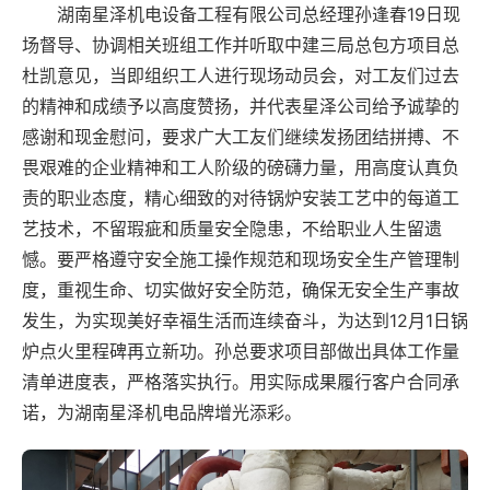
湖南星泽机电设备工程有限公司总经理孙逢春19日现
场督导、协调相关班组工作并听取中建三局总包方项目总
杜凯意见，当即组织工人进行现场动员会，对工友们过去
的精神和成绩予以高度赞扬，并代表星泽公司给予诚挚的
感谢和现金慰问，要求广大工友们继续发扬团结拼搏、不
畏艰难的企业精神和工人阶级的磅礴力量，用高度认真负
责的职业态度，精心细致的对待锅炉安装工艺中的每道工
艺技术，不留瑕疵和质量安全隐患，不给职业人生留遗
憾。要严格遵守安全施工操作规范和现场安全生产管理制
度，重视生命、切实做好安全防范，确保无安全生产事故
发生，为实现美好幸福生活而连续奋斗，为达到12月1日锅
炉点火里程碑再立新功。孙总要求项目部做出具体工作量
清单进度表，严格落实执行。用实际成果履行客户合同承
诺，为湖南星泽机电品牌增光添彩。