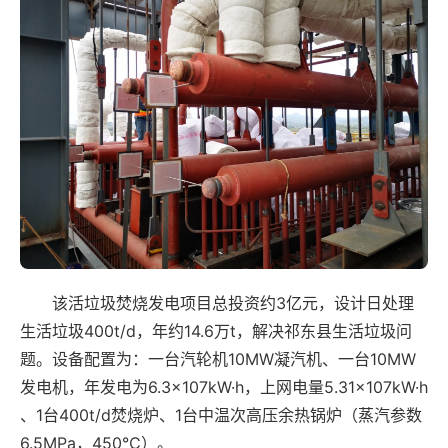
该活垃圾焚烧发电项目总投资约3亿元，设计日处理
生活垃圾400t/d，年约14.6万t，解决祁东县生活垃圾问
题。设备配置为：一台汽轮机10MW凝汽机、一台10MW
发电机，年发电为6.3×107kW·h，上网电量5.31×107kW·h
、1台400t/d焚烧炉、1台中温次高压余热锅炉（蒸汽参数
6.5MPa，450℃）。