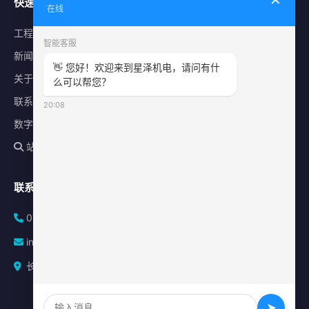
快速导航
在线
工程案例
智能客服
新闻中心
👋 您好！欢迎来到星泽机电，请问有什
关于星泽
么可以帮您？
联系我们
20:08
数字化平台
站内搜索
联系方式
0731-84010225
info@sonz.cn
长沙县泉塘街道新长海广场写字楼A座2501室
➤