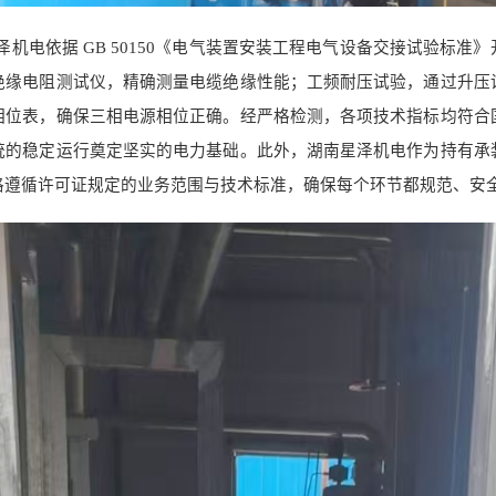
泽机电依据
GB 50150《电气装置安装工程电气设备交接试验标准
绝缘电阻测试仪，精确测量电缆绝缘性能；工频耐压试验，通过升压
相位表，确保三相电源相位正确。经严格检测，各项技术指标均符合
统的稳定运行奠定坚实的电力基础。此外，湖南星泽机电作为持有承
格遵循许可证规定的业务范围与技术标准，确保每个环节都规范、安