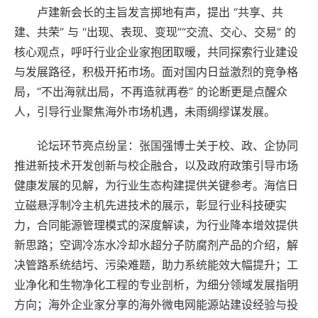
卢建新会长的主旨发言掷地有声，提出 “共享、共
建、共荣” 与 “出现、表现、变现”“交流、交心、交易” 的
核心观点，呼吁行业企业家抱团取暖，共同探索行业建设
与发展路径，积极开拓市场。面对国内日益激烈的竞争格
局，“不出海就出局，不再造就再卷” 的论断更是点醒众
人，引导行业聚焦海外市场机遇，未雨绸缪谋发展。
论坛环节亮点纷呈：张国强博士关于校、政、企协同
推进新技术开发创新与校企融合，以及政府政策引导市场
健康发展的见解，为行业生态构建提供关键参考。海信日
立磁悬浮制冷主机先进技术的展示，彰显行业科技硬实
力，合同能源管理模式的深度解读，为行业降本增效提供
新思路；空调冷冻水冷却水超分子防腐剂产品的介绍，解
决管路系统结圬、污染难题，助力系统能效大幅提升；工
业净化和生物净化工程的专业剖析，为细分领域发展指明
方向；海外企业家分享的海外微电网能源站建设经验与投