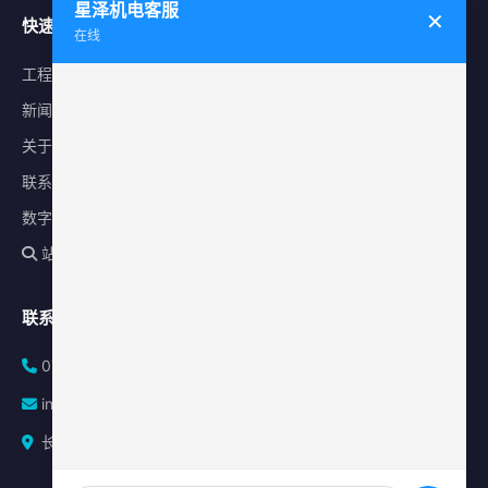
星泽机电客服
✕
快速导航
在线
工程案例
新闻中心
关于星泽
联系我们
数字化平台
站内搜索
联系方式
0731-84010225
info@sonz.cn
长沙县泉塘街道新长海广场写字楼A座2501室