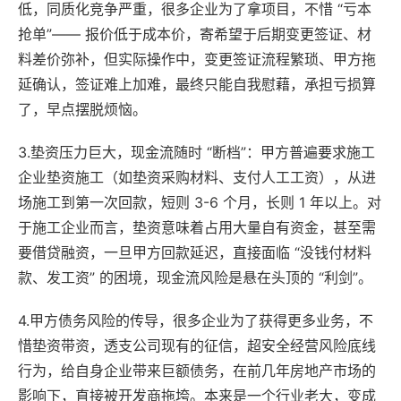
低，同质化竞争严重，很多企业为了拿项目，不惜 “亏本
抢单”—— 报价低于成本价，寄希望于后期变更签证、材
料差价弥补，但实际操作中，变更签证流程繁琐、甲方拖
延确认，签证难上加难，最终只能自我慰藉，承担亏损算
了，早点摆脱烦恼。
3.垫资压力巨大，现金流随时 “断档”：甲方普遍要求施工
企业垫资施工（如垫资采购材料、支付人工工资），从进
场施工到第一次回款，短则 3-6 个月，长则 1 年以上。对
于施工企业而言，垫资意味着占用大量自有资金，甚至需
要借贷融资，一旦甲方回款延迟，直接面临 “没钱付材料
款、发工资” 的困境，现金流风险是悬在头顶的 “利剑”。
4.甲方债务风险的传导，很多企业为了获得更多业务，不
惜垫资带资，透支公司现有的征信，超安全经营风险底线
行为，给自身企业带来巨额债务，在前几年房地产市场的
影响下，直接被开发商拖垮。本来是一个行业老大，变成