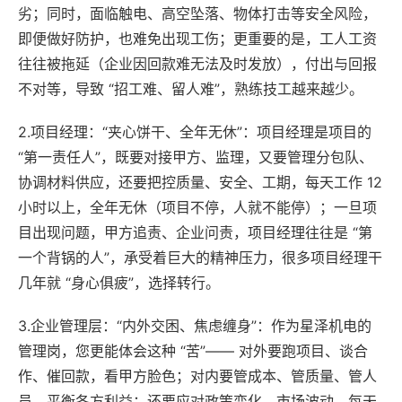
劣；同时，面临触电、高空坠落、物体打击等安全风险，
即便做好防护，也难免出现工伤；更重要的是，工人工资
往往被拖延（企业因回款难无法及时发放），付出与回报
不对等，导致 “招工难、留人难”，熟练技工越来越少。
2.项目经理：“夹心饼干、全年无休”：项目经理是项目的
“第一责任人”，既要对接甲方、监理，又要管理分包队、
协调材料供应，还要把控质量、安全、工期，每天工作 12
小时以上，全年无休（项目不停，人就不能停）；一旦项
目出现问题，甲方追责、企业问责，项目经理往往是 “第
一个背锅的人”，承受着巨大的精神压力，很多项目经理干
几年就 “身心俱疲”，选择转行。
3.企业管理层：“内外交困、焦虑缠身”：作为星泽机电的
管理岗，您更能体会这种 “苦”—— 对外要跑项目、谈合
作、催回款，看甲方脸色；对内要管成本、管质量、管人
员，平衡各方利益；还要应对政策变化、市场波动，每天