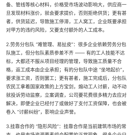
备、管线等核心材料，价格受市场波动影响大，供应商一
旦发现材料涨价，就会要求提价，否则拒绝供货；更有甚
者，供货延迟，导致施工停滞，工人窝工，企业既要承担
对甲方的违约风险，又要支付额外的人工成本。
2.劳务分包队 “难管理、易扯皮”：很多企业依赖劳务分包
队施工，但分包队素质参差不齐 —— 有的工人技能不达
标，大都还不服从项目经理的管理，导致施工质量不合
格，返工成本由企业承担；有的分包队中途 “坐地起价”，
要求涨工资，否则罢工；更有甚者，施工完成后，分包队
农民工拿着国家政策的上方宝剑，煽动工人讨薪，动不动
就投诉劳动监察，立案调查，公司要花费很多精力去应对
解决，即便企业已经付了或做好了支付工资保障，也会被
卷入 “讨薪纠纷”，影响企业声誉。
3.挂靠合作的 “隐形风险”：挂靠合作是当前建筑市场的常
态，也是市场资源要素组合配置的正常现象，很多企业只