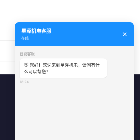
星泽机电客服
✕
在线
没有了
智能客服
👋 您好！欢迎来到星泽机电，请问有什
么可以帮您？
18:24
联系方式
0731-84010225
info@sonz.cn
长沙县泉塘街道新长海广场写字楼A
座2501室