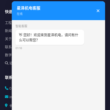
星泽机电客服
✕
快速导航
在线
工程案例
智能客服
新闻中心
👋 您好！欢迎来到星泽机电，请问有什
关于星泽
么可以帮您？
联系我们
01:16
数字化平台
站内搜索
联系方式
0731-84010225
info@sonz.cn
长沙县泉塘街道新长海广场写字楼A座2501室