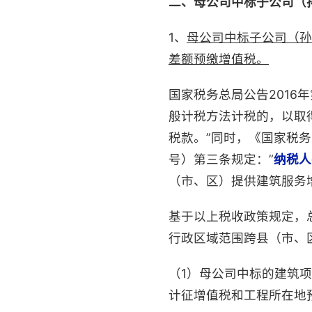
二、母公司中标子公司（
1、
母公司中标子公司（孙
差额预缴增值税。
国家税务总局公告2016
般计税方法计税的，以取
税款。”同时，《国家税务
号）第三条规定：”
纳税人
（市、区）提供建筑服务增
基于以上税收政策规定，
行政区域范围跨县（市、
（1）母公司中标的建筑
计征增值税和工程所在地