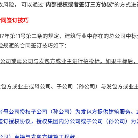
风险， 可以通过“
内部授权或者签订三方协议
”的方式进
合同签订技巧
17年第11号第二条的规定，建筑行业中存在的总公司中
险规避的合同签订技巧如下：
公司或母公司与发包方或业主进行招投标。如果中标后
；
发包方或业主或母公司、子公司（孙公司）与发包方或业
者母公司授权子公司（孙公司）为发包方提供建筑服务。
签订授权协议，授权集团内分公司或子公司（孙公司）为
公司）直接与发包方结算工程款。