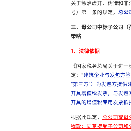
关于惩治虚开、伪造和非法
号）第一条的规定，
总公
三、母公司中标子公司（
策略
1、法律依据
《国家税务总局关于进一步
定：“
建筑企业与发包方签
“第三方”）为发包方提
开具增值税发票，与发包
开具的增值税专用发票抵
根据此规定，
总公司或母
程款；同意接受子公司和