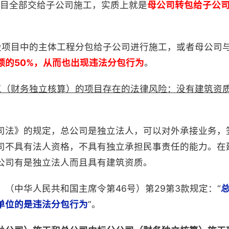
项目全部交给子公司施工，实质上就是
母公司转包给子公
设项目中的主体工程分包给子公司进行施工，或者母公司
的50%，
从而也出现违法分包行为
。
工（财务独立核算）的项目存在的法律风险：没有建筑资
司法》的规定，总公司是独立法人，可以对外承接业务，
司不具有法人资格，不具有独立承担民事责任的能力。在
公司有是独立法人而且具有建筑资质。
（中华人民共和国主席令第46号）第29第3款规定：“
单位的是违法分包行为
”。