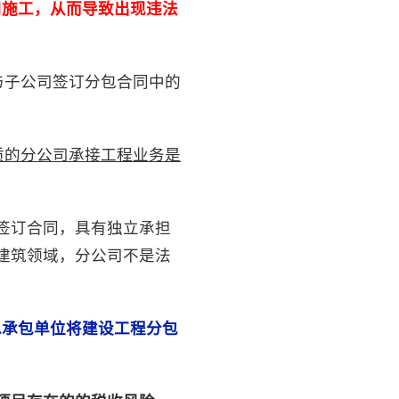
司施工，
从而导致出现违法
与子公司签订分包合同中的
质的分公司承接工程业务是
签订合同，具有独立承担
建筑领域，分公司不是法
总承包单位将建设工程分包