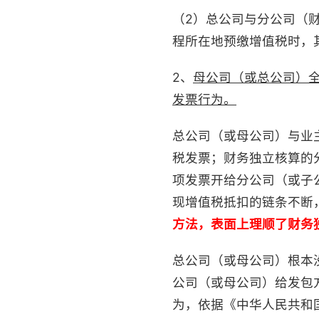
（2）总公司与分公司（
程所在地预缴增值税时，
2、
母公司（或总公司）
发票行为。
总公司（或母公司）与业
税发票；财务独立核算的
项发票开给分公司（或子
现增值税抵扣的链条不断
方法，表面上理顺了财务
总公司（或母公司）根本
公司（或母公司）给发包
为，依据《中华人民共和