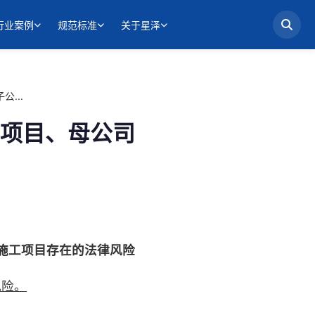
行业案例
规范标准
关于星泽
...
项目、母公司
？
施工项目存在的法律风险
风险。