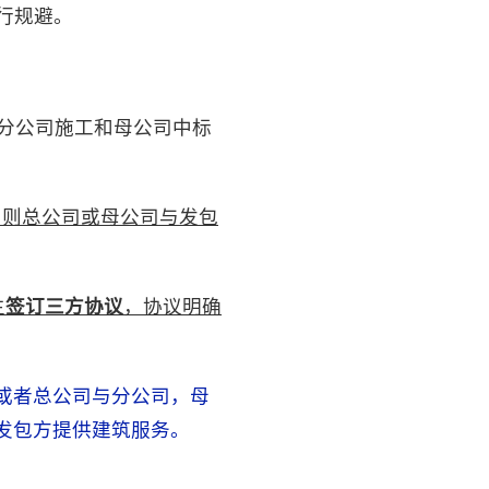
行规避。
标分公司施工和母公司中标
，则总公司或母公司与发包
主
签订三方协议
，协议明确
或者总公司与分公司，母
发包方提供建筑服务。