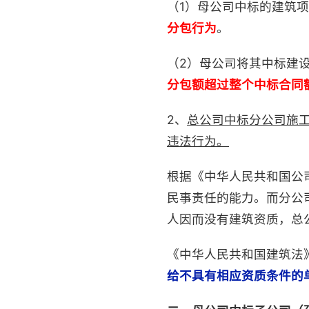
（1）母公司中标的建筑
分包行为
。
（2）母公司将其中标建
分包额超过整个中标合同额
2、
总公司中标分公司施
违法行为。
根据《中华人民共和国公
民事责任的能力。而分公
人因而没有建筑资质，总
《中华人民共和国建筑法》
给不具有相应资质条件的