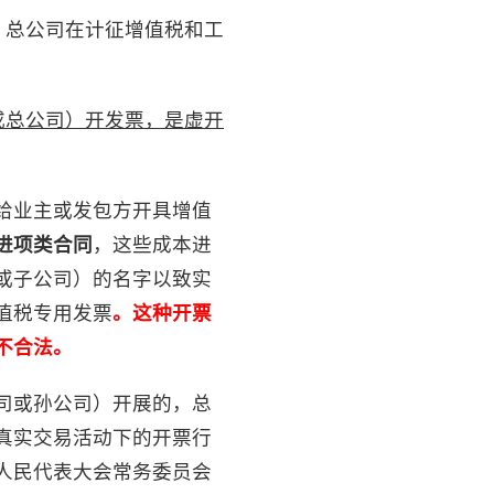
，总公司在计征增值税和工
或总公司）开发票，是虚开
给业主或发包方开具增值
进项类合同
，这些成本进
或子公司）的名字以致实
值税专用发票
。这种开票
不合法。
司或孙公司）开展的，总
真实交易活动下的开票行
人民代表大会常务委员会