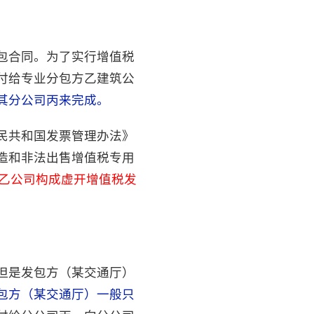
包合同。为了实行增值税
付给专业分包方乙建筑公
其分公司丙来完成。
民共和国发票管理办法》
造和非法出售增值税专用
乙公司构成虚开增值税发
但是发包方（某交通厅）
包方（某交通厅）一般只