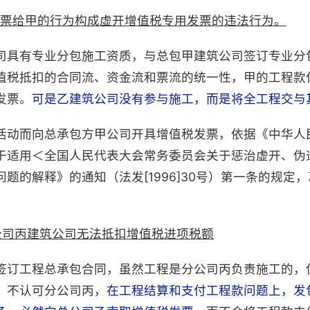
票给甲的行为构成虚开增值税专用发票的违法行为。
司具有专业分包施工资质，与总包甲建筑公司签订专业分
值税抵扣的合同流、资金流和票流的统一性，甲的工程款
发票。
可是乙建筑公司没有参与施工，而是将全工程交与
活动而向总承包方甲公司开具增值税发票，依据《中华人
于适用＜全国人民代表大会常务委员会关于惩治虚开、伪
题的解释》的通知（法发[1996]30号）第一条的规定，
公司丙建筑公司无法抵扣增值税进项税额
签订工程总承包合同，虽然工程是分公司丙负责施工的，
，不认可分公司丙，
在工程结算和支付工程款问题上，发