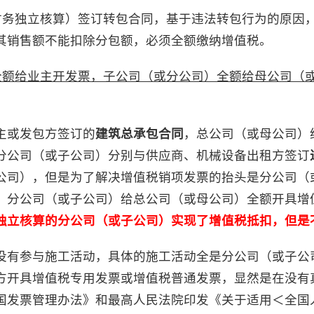
财务独立核算）签订转包合同，基于违法转包行为的原因
其销售额不能扣除分包额，必须全额缴纳增值税。
全额给业主开发票，子公司（或分公司）全额给母公司（
主或发包方签订的
建筑总承包合同
，总公司（或母公司）
分公司（或子公司）分别与供应商、机械设备出租方签订
公司），但是为了解决增值税销项发票的抬头是分公司（
，分公司（或子公司）给总公司（或母公司）全额开具增
独立核算的分公司（或子公司）实现了增值税抵扣，但是
没有参与施工活动，具体的施工活动全是分公司（或子公
方开具增值税专用发票或增值税普通发票，显然是在没有
国发票管理办法》和最高人民法院印发《关于适用＜全国