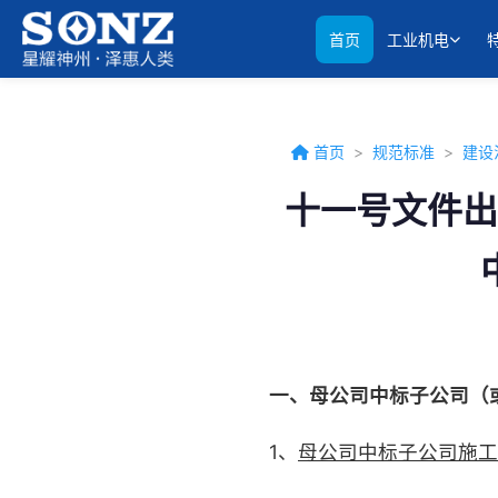
首页
工业机电
首页
>
规范标准
>
建设
十一号文件出
一、母公司中标子公司（
1、
母公司中标子公司施工