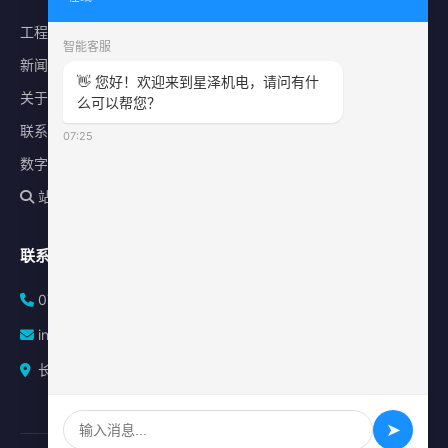
工程案例
智能客服
新闻中心
👋 您好！欢迎来到星泽机电，请问有什
关于星泽
么可以帮您？
联系我们
07:25
数字化平台
站内搜索
联系方式
0731-84010225
info@sonz.cn
长沙县泉塘街道新长海广场写字楼A座2501室
➤