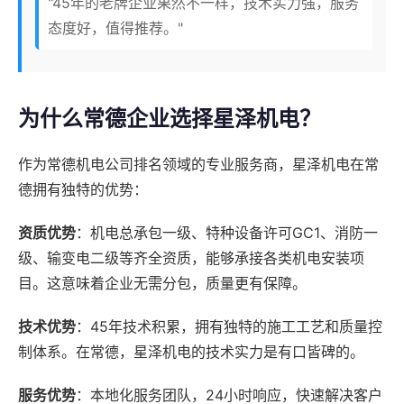
"45年的老牌企业果然不一样，技术实力强，服务
态度好，值得推荐。"
为什么常德企业选择星泽机电？
作为常德机电公司排名领域的专业服务商，星泽机电在常
德拥有独特的优势：
资质优势
：机电总承包一级、特种设备许可GC1、消防一
级、输变电二级等齐全资质，能够承接各类机电安装项
目。这意味着企业无需分包，质量更有保障。
技术优势
：45年技术积累，拥有独特的施工工艺和质量控
制体系。在常德，星泽机电的技术实力是有口皆碑的。
服务优势
：本地化服务团队，24小时响应，快速解决客户