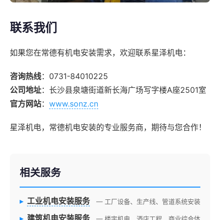
联系我们
如果您在常德有机电安装需求，欢迎联系星泽机电：
咨询热线
：0731-84010225
公司地址
：长沙县泉塘街道新长海广场写字楼A座2501室
官方网站
：
www.sonz.cn
星泽机电，常德机电安装的专业服务商，期待与您合作！
相关服务
▸
工业机电安装服务
— 工厂设备、生产线、管道系统安装
▸
建筑机电安装服务
— 楼宇机电、酒店工程、商业综合体