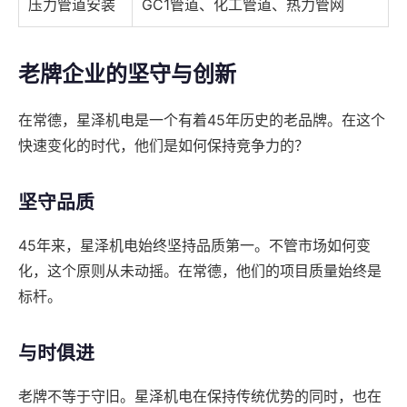
压力管道安装
GC1管道、化工管道、热力管网
老牌企业的坚守与创新
在常德，星泽机电是一个有着45年历史的老品牌。在这个
快速变化的时代，他们是如何保持竞争力的？
坚守品质
45年来，星泽机电始终坚持品质第一。不管市场如何变
化，这个原则从未动摇。在常德，他们的项目质量始终是
标杆。
与时俱进
老牌不等于守旧。星泽机电在保持传统优势的同时，也在