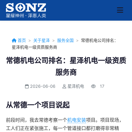
首页
>
关于星泽
>
服务全国
>
常德机电公司排名：
星泽机电一级资质服务商
常德机电公司排名：星泽机电一级资质
服务商
2026-06-06
星泽机电
17
从常德一个项目说起
前段时间，我去常德考察一个
机电安装
项目。项目现场，
工人们正在紧张施工，每一个管道接口都打磨得非常精