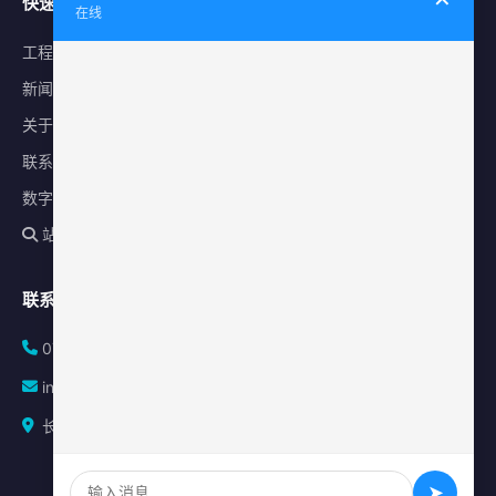
快速导航
在线
工程案例
新闻中心
关于星泽
联系我们
数字化平台
站内搜索
联系方式
0731-84010225
info@sonz.cn
长沙县泉塘街道新长海广场写字楼A座2501室
➤