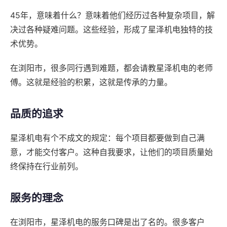
45年，意味着什么？意味着他们经历过各种复杂项目，解
决过各种疑难问题。这些经验，形成了星泽机电独特的技
术优势。
在浏阳市，很多同行遇到难题，都会请教星泽机电的老师
傅。这就是经验的积累，这就是传承的力量。
品质的追求
星泽机电有个不成文的规定：每个项目都要做到自己满
意，才能交付客户。这种自我要求，让他们的项目质量始
终保持在行业前列。
服务的理念
在浏阳市，星泽机电的服务口碑是出了名的。很多客户