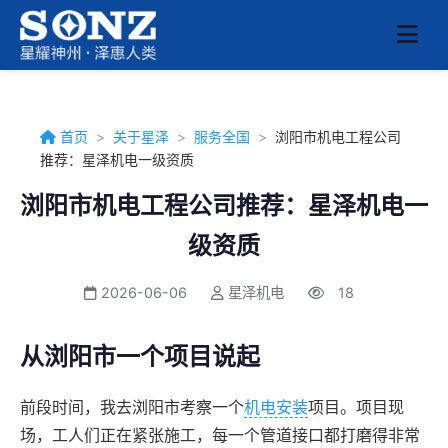
首页
>
关于星泽
>
服务全国
>
浏阳市机电工程公司
推荐：星泽机电一级资质
浏阳市机电工程公司推荐：星泽机电一
级资质
2026-06-06
星泽机电
18
从浏阳市一个项目说起
前段时间，我去浏阳市考察一个
机电安装
项目。项目现
场，工人们正在紧张施工，每一个管道接口都打磨得非常