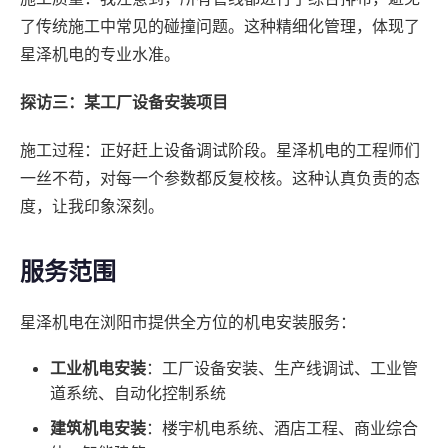
了传统施工中常见的碰撞问题。这种精细化管理，体现了
星泽机电的专业水准。
探访三：某工厂设备安装项目
施工过程：正好赶上设备调试阶段。星泽机电的工程师们
一丝不苟，对每一个参数都反复校核。这种认真负责的态
度，让我印象深刻。
服务范围
星泽机电在浏阳市提供全方位的机电安装服务：
工业机电安装
：工厂设备安装、生产线调试、工业管
道系统、自动化控制系统
建筑机电安装
：楼宇机电系统、酒店工程、商业综合