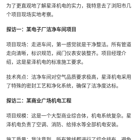
为了更直观地了解星泽机电的实力，我特意去了浏阳市几
个项目现场实地考察。
探访一：某电子厂洁净车间项目
项目现场：走进车间，第一感觉就是干净整洁。所有管道
走向清晰，标识规范，阀门仪表安装整齐。项目经理介
绍，这是星泽机电的标准施工要求。
技术亮点：洁净车间对空气品质要求极高，星泽机电采用
了特殊的密封工艺和净化系统，确保了洁净度达标。
探访二：某商业广场机电工程
项目规模：这是一个大型商业综合体，机电系统复杂。星
泽机电负责了空调、消防、给排水等全部机电安装。
施工质量：我注意到，所有管线都进行了综合排布，避免