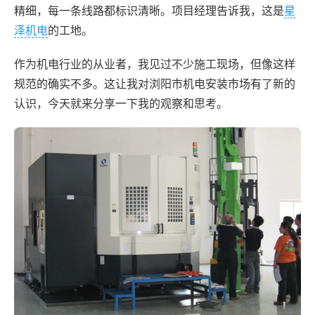
精细，每一条线路都标识清晰。项目经理告诉我，这是
星
泽机电
的工地。
作为机电行业的从业者，我见过不少施工现场，但像这样
规范的确实不多。这让我对浏阳市机电安装市场有了新的
认识，今天就来分享一下我的观察和思考。