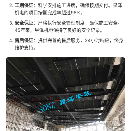
工期保证
：科学安排施工进度，确保按期交付。星泽
机电的项目按期完成率超过98%。
安全保证
：严格执行安全管理制度，确保施工安全。
45年来，星泽机电保持了良好的安全记录。
售后保证
：提供完善的售后服务，24小时响应，终身
维护支持。