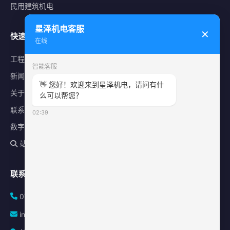
民用建筑机电
星泽机电客服
✕
快速导航
在线
工程案例
智能客服
新闻中心
👋 您好！欢迎来到星泽机电，请问有什
关于星泽
么可以帮您？
联系我们
02:39
数字化平台
站内搜索
联系方式
0731-84010225
info@sonz.cn