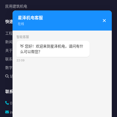
民用建筑机电
星泽机电客服
✕
快速导航
在线
工程案例
智能客服
新闻中心
👋 您好！欢迎来到星泽机电，请问有什
关于星泽
么可以帮您？
联系我们
22:09
数字化平台
站内搜索
联系方式
0731-84010225
info@sonz.cn