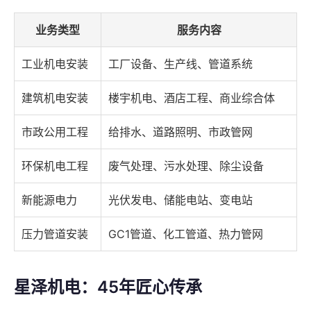
业务类型
服务内容
工业机电安装
工厂设备、生产线、管道系统
建筑机电安装
楼宇机电、酒店工程、商业综合体
市政公用工程
给排水、道路照明、市政管网
环保机电工程
废气处理、污水处理、除尘设备
新能源电力
光伏发电、储能电站、变电站
压力管道安装
GC1管道、化工管道、热力管网
星泽机电：45年匠心传承