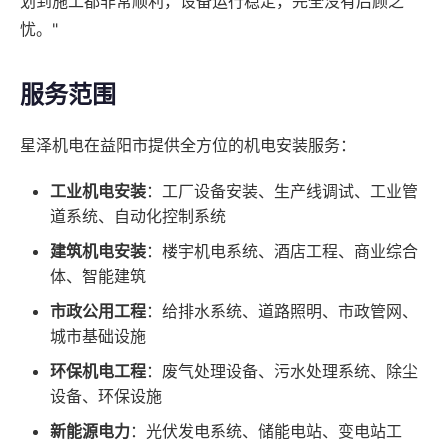
划到施工都非常顺利，设备运行稳定，完全没有后顾之
忧。"
服务范围
星泽机电在益阳市提供全方位的机电安装服务：
工业机电安装
：工厂设备安装、生产线调试、工业管
道系统、自动化控制系统
建筑机电安装
：楼宇机电系统、酒店工程、商业综合
体、智能建筑
市政公用工程
：给排水系统、道路照明、市政管网、
城市基础设施
环保机电工程
：废气处理设备、污水处理系统、除尘
设备、环保设施
新能源电力
：光伏发电系统、储能电站、变电站工