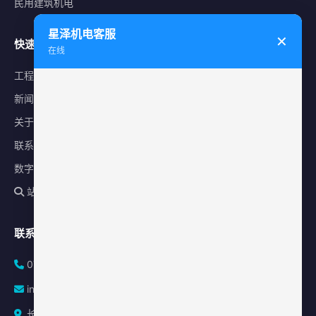
民用建筑机电
星泽机电客服
✕
快速导航
在线
工程案例
新闻中心
关于星泽
联系我们
数字化平台
站内搜索
联系方式
0731-84010225
info@sonz.cn
长沙县泉塘街道新长海广场写字楼A座2501室