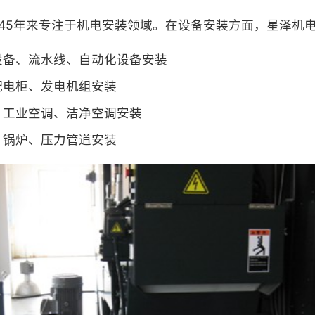
年，45年来专注于机电安装领域。在设备安装方面，星泽机
设备、流水线、自动化设备安装
配电柜、发电机组安装
、工业空调、洁净空调安装
、锅炉、压力管道安装