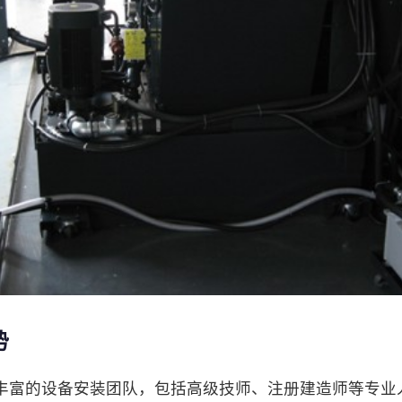
势
丰富的设备安装团队，包括高级技师、注册建造师等专业