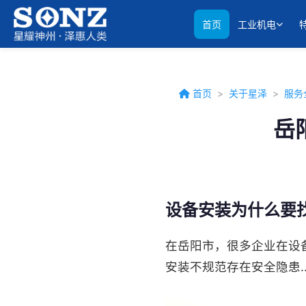
首页
工业机电
首页
>
关于星泽
>
服务
岳
设备安装为什么要
在岳阳市，很多企业在设
安装不规范存在安全隐患.