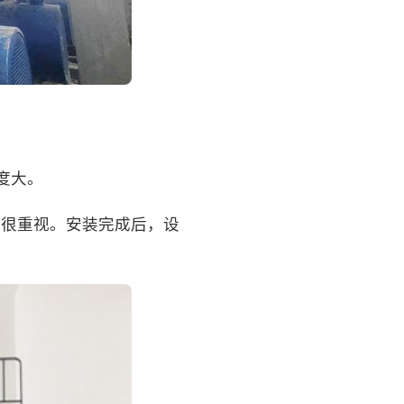
度大。
都很重视。安装完成后，设