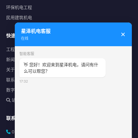
环保机电工程
民用建筑机电
星泽机电客服
✕
快速导航
在线
工程案例
智能客服
新闻中心
👋 您好！欢迎来到星泽机电，请问有什
关于星泽
么可以帮您？
联系我们
17:32
数字化平台
站内搜索
联系方式
0731-84010225