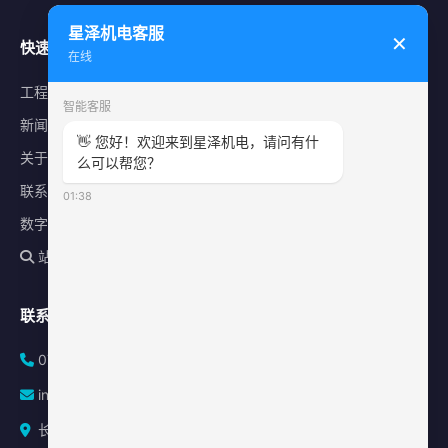
星泽机电客服
✕
快速导航
在线
工程案例
智能客服
新闻中心
👋 您好！欢迎来到星泽机电，请问有什
关于星泽
么可以帮您？
联系我们
01:38
数字化平台
站内搜索
联系方式
0731-84010225
info@sonz.cn
长沙县泉塘街道新长海广场写字楼A座2501室