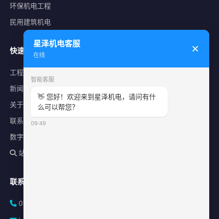
环保机电工程
民用建筑机电
星泽机电客服
✕
快速导航
在线
工程案例
智能客服
新闻中心
👋 您好！欢迎来到星泽机电，请问有什
关于星泽
么可以帮您？
联系我们
09:49
数字化平台
站内搜索
联系方式
0731-84010225