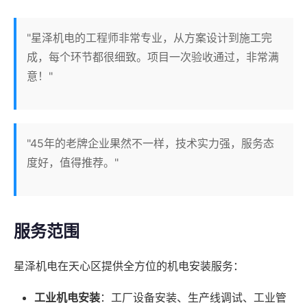
"星泽机电的工程师非常专业，从方案设计到施工完
成，每个环节都很细致。项目一次验收通过，非常满
意！"
"45年的老牌企业果然不一样，技术实力强，服务态
度好，值得推荐。"
服务范围
星泽机电在天心区提供全方位的机电安装服务：
工业机电安装
：工厂设备安装、生产线调试、工业管