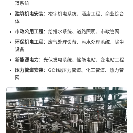
道系统
建筑机电安装
：楼宇机电系统、酒店工程、商业综合
体
市政公用工程
：给排水系统、道路照明、市政管网
环保机电工程
：废气处理设备、污水处理系统、除尘
设备
新能源电力
：光伏发电系统、储能电站、变电站工程
压力管道安装
：GC1级压力管道、化工管道、热力管
网