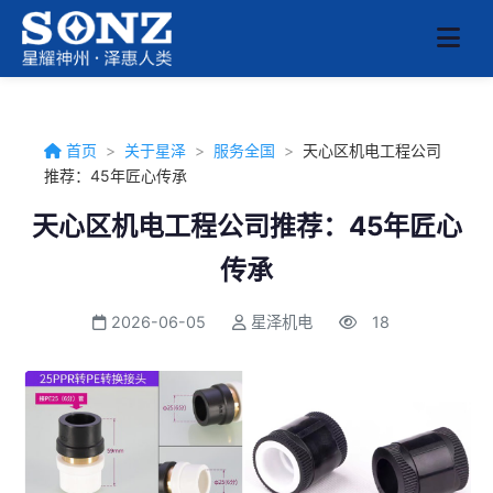
首页
>
关于星泽
>
服务全国
>
天心区机电工程公司
推荐：45年匠心传承
天心区机电工程公司推荐：45年匠心
传承
2026-06-05
星泽机电
18