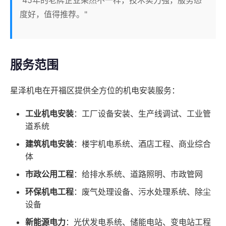
"45年的老牌企业果然不一样，技术实力强，服务态
度好，值得推荐。"
服务范围
星泽机电在开福区提供全方位的机电安装服务：
工业机电安装
：工厂设备安装、生产线调试、工业管
道系统
建筑机电安装
：楼宇机电系统、酒店工程、商业综合
体
市政公用工程
：给排水系统、道路照明、市政管网
环保机电工程
：废气处理设备、污水处理系统、除尘
设备
新能源电力
：光伏发电系统、储能电站、变电站工程