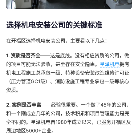
选择机电安装公司的关键标准
在开福区选择机电安装公司，主要看以下几点：
1. 资质是否齐全
——这是底线。没有相应资质的公司，做
的项目可能无法验收，甚至存在安全隐患。
星泽机电
拥有
机电工程施工总承包一级、特种设备安装改造维修许可证
（压力管道GC1级）、消防设施工程专业承包一级等核心
资质。
2. 案例是否丰富
——经验很重要。一个做了45年的公司，
和一个刚成立几年的公司，技术积累和项目管理能力是完
全不同的。星泽机电自1980年成立以来，已服务开福区及
周边地区5000+企业。