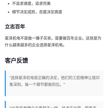
不追求速度，追求完美
细节决定成败，态度决定高度
立志百年
星泽机电不是做一锤子买卖，是要做百年企业。这就是为
什么越来越多的企业选择星泽机电。
客户反馈
"选择星泽机电是正确的决定，他们的工匠精神让我印
象深刻，每一个细节都做到位。"