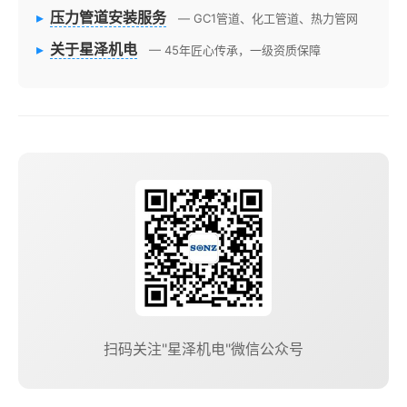
▸
压力管道安装服务
— GC1管道、化工管道、热力管网
▸
关于星泽机电
— 45年匠心传承，一级资质保障
扫码关注"星泽机电"微信公众号