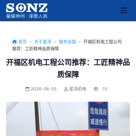
首页
>
关于星泽
>
服务全国
>
开福区机电工程公司
推荐：工匠精神品质保障
开福区机电工程公司推荐：工匠精神品
质保障
2026-06-05
星泽机电
15