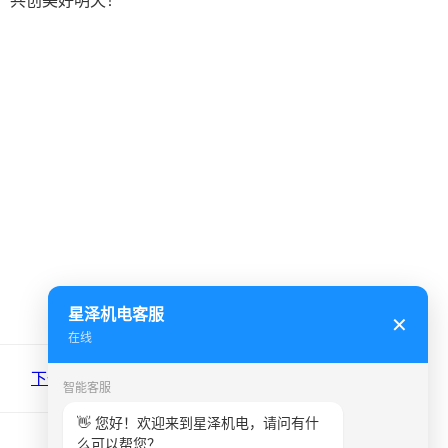
作，共创美好明天！
星泽机电客服
✕
在线
下一篇：广圣大酒店...
智能客服
👋 您好！欢迎来到星泽机电，请问有什
么可以帮您？