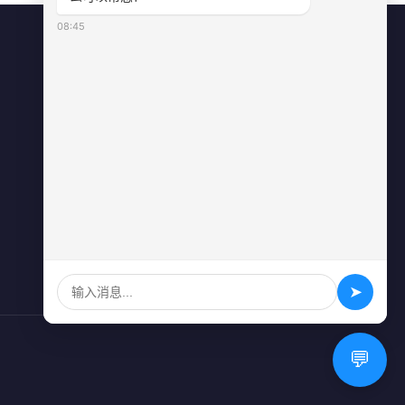
08:45
联系方式
0731-84010225
info@sonz.cn
长沙县泉塘街道新长海广场写字楼A
座2501室
➤
💬