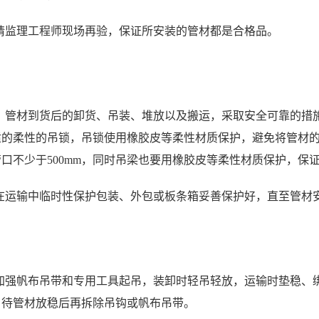
请监理工程师现场再验，保证所安装的管材都是合格品。
，管材到货后的卸货、吊装、堆放以及搬运，采取安全可靠的措
适的柔性的吊锁，吊锁使用橡胶皮等柔性材质保护，避免将管材
口不少于500mm，同时吊梁也要用橡胶皮等柔性材质保护，保
在运输中临时性保护包装、外包或板条箱妥善保护好，直至管材
加强帆布吊带和专用工具起吊，装卸时轻吊轻放，运输时垫稳、
，待管材放稳后再拆除吊钩或帆布吊带。