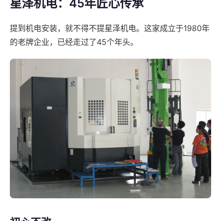
星泽机电：45年匠心传承
提到机电安装，就不得不提星泽机电。这家成立于1980年
的老牌企业，已经走过了45个年头。