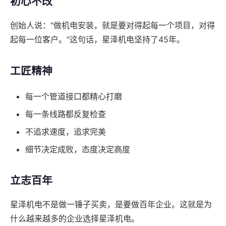
初心不改
创始人说："做机电安装，就是要对得起每一个项目，对得
起每一位客户。"这句话，星泽机电坚持了45年。
工匠精神
每一个管道接口都精心打磨
每一条线路都反复检查
不追求速度，追求完美
细节决定成败，态度决定高度
立志百年
星泽机电不是做一锤子买卖，是要做百年企业。这就是为
什么越来越多的企业选择星泽机电。