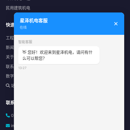
民用建筑机电
星泽机电客服
✕
快速导航
在线
工程案例
智能客服
新闻中心
👋 您好！欢迎来到星泽机电，请问有什
关于星泽
么可以帮您？
联系我们
13:27
数字化平台
站内搜索
联系方式
0731-84010225
info@sonz.cn