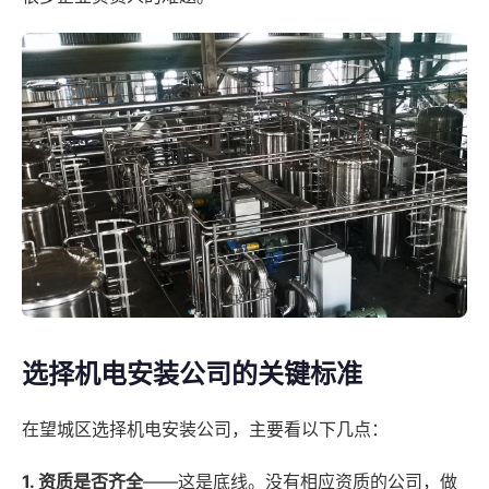
选择机电安装公司的关键标准
在望城区选择机电安装公司，主要看以下几点：
1. 资质是否齐全
——这是底线。没有相应资质的公司，做