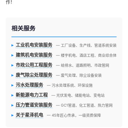
作！
相关服务
▸
工业机电安装服务
— 工厂设备、生产线、管道系统安装
▸
建筑机电安装服务
— 楼宇机电、酒店工程、商业综合体
▸
市政公用工程服务
— 给排水、道路照明、市政管网
▸
废气除尘处理服务
— 废气处理、除尘设备安装
▸
污水处理服务
— 污水处理系统、环保设施
▸
新能源电力工程
— 光伏发电、储能电站、变电站
▸
压力管道安装服务
— GC1管道、化工管道、热力管网
▸
关于星泽机电
— 45年匠心传承，一级资质保障