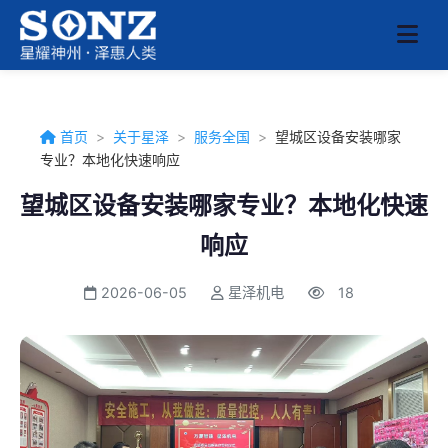
首页
>
关于星泽
>
服务全国
>
望城区设备安装哪家
专业？本地化快速响应
望城区设备安装哪家专业？本地化快速
响应
2026-06-05
星泽机电
18