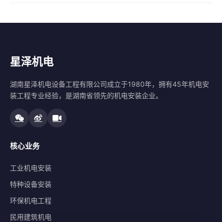
星泽机电
湖南星泽机电设备工程有限公司成立于1980年，拥有45年机电安
装工程专业经验，是湖南省领先的机电安装企业。
核心业务
工业机电安装
特种设备安装
环保机电工程
民用建筑机电